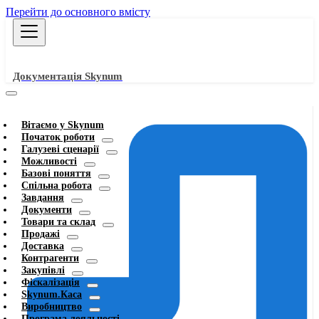
Перейти до основного вмісту
Документація Skynum
Вітаємо у Skynum
Початок роботи
Галузеві сценарії
Можливості
Базові поняття
Спільна робота
Завдання
Документи
Товари та склад
Продажі
Доставка
Контрагенти
Закупівлі
Фіскалізація
Skynum.Каса
Виробництво
Програма лояльності