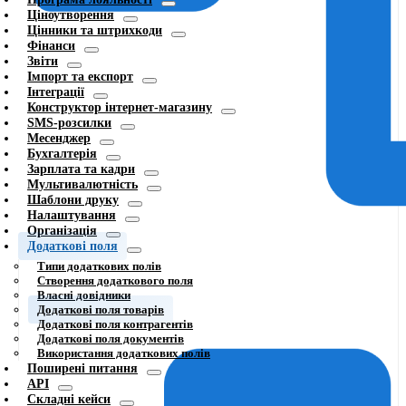
Ціноутворення
Цінники та штрихкоди
Фінанси
Звіти
Імпорт та експорт
Інтеграції
Конструктор інтернет-магазину
SMS-розсилки
Месенджер
Бухгалтерія
Зарплата та кадри
Мультивалютність
Шаблони друку
Налаштування
Організація
Додаткові поля
Типи додаткових полів
Створення додаткового поля
Власні довідники
Додаткові поля товарів
Додаткові поля контрагентів
Додаткові поля документів
Використання додаткових полів
Поширені питання
API
Складні кейси