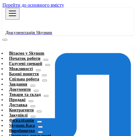
Перейти до основного вмісту
Документація Skynum
Вітаємо у Skynum
Початок роботи
Галузеві сценарії
Можливості
Базові поняття
Спільна робота
Завдання
Документи
Товари та склад
Продажі
Доставка
Контрагенти
Закупівлі
Фіскалізація
Skynum.Каса
Виробництво
Програма лояльності