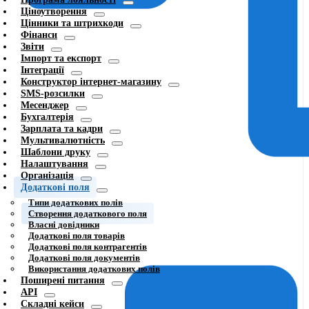
Ціноутворення
Цінники та штрихкоди
Фінанси
Звіти
Імпорт та експорт
Інтеграції
Конструктор інтернет-магазину
SMS-розсилки
Месенджер
Бухгалтерія
Зарплата та кадри
Мультивалютність
Шаблони друку
Налаштування
Організація
Додаткові поля
Типи додаткових полів
Створення додаткового поля
Власні довідники
Додаткові поля товарів
Додаткові поля контрагентів
Додаткові поля документів
Використання додаткових полів
Поширені питання
API
Складні кейси