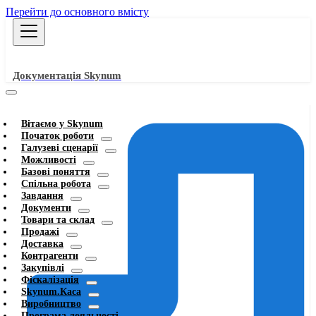
Перейти до основного вмісту
Документація Skynum
Вітаємо у Skynum
Початок роботи
Галузеві сценарії
Можливості
Базові поняття
Спільна робота
Завдання
Документи
Товари та склад
Продажі
Доставка
Контрагенти
Закупівлі
Фіскалізація
Skynum.Каса
Виробництво
Програма лояльності