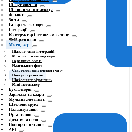
Ціноутворення
Цінники та штрихкоди
Фінанси
Звіти
Імпорт та експорт
Інтеграції
Конструктор інтернет-магазину
SMS-розсилки
Месенджер
Підключення інтеграцій
Можливості месенджера
Переписка в чаті
Надсилання фото
Створення замовлення з чату
Пошук переписок
Шаблони повідомлень
Міні-месенджер
Бухгалтерія
Зарплата та кадри
Мультивалютність
Шаблони друку
Налаштування
Організація
Додаткові поля
Поширені питання
API