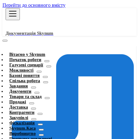
Перейти до основного вмісту
Документація Skynum
Вітаємо у Skynum
Початок роботи
Галузеві сценарії
Можливості
Базові поняття
Спільна робота
Завдання
Документи
Товари та склад
Продажі
Доставка
Контрагенти
Закупівлі
Фіскалізація
Skynum.Каса
Виробництво
Програма лояльності