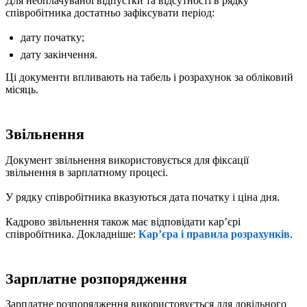
Для неоплачуваної відпустки та відсутності в рядку
співробітника достатньо зафіксувати період:
дату початку;
дату закінчення.
Ці документи впливають на табель і розрахунок за обліковий
місяць.
Звільнення
Документ звільнення використовується для фіксації
звільнення в зарплатному процесі.
У рядку співробітника вказуються дата початку і ціна дня.
Кадрово звільнення також має відповідати карʼєрі
співробітника. Докладніше:
Карʼєра і правила розрахунків
.
Зарплатне розпорядження
Зарплатне розпорядження використовується для довільного