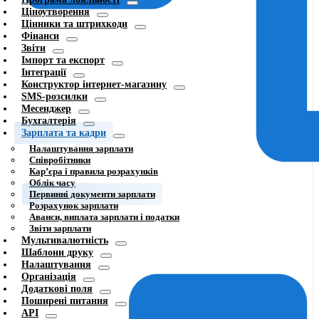
Ціноутворення
Цінники та штрихкоди
Фінанси
Звіти
Імпорт та експорт
Інтеграції
Конструктор інтернет-магазину
SMS-розсилки
Месенджер
Бухгалтерія
Зарплата та кадри
Налаштування зарплати
Співробітники
Карʼєра і правила розрахунків
Облік часу
Первинні документи зарплати
Розрахунок зарплати
Аванси, виплата зарплати і податки
Звіти зарплати
Мультивалютність
Шаблони друку
Налаштування
Організація
Додаткові поля
Поширені питання
API