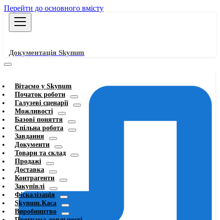
Перейти до основного вмісту
Документація Skynum
Вітаємо у Skynum
Початок роботи
Галузеві сценарії
Можливості
Базові поняття
Спільна робота
Завдання
Документи
Товари та склад
Продажі
Доставка
Контрагенти
Закупівлі
Фіскалізація
Skynum.Каса
Виробництво
Програма лояльності