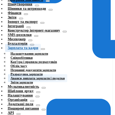
Ціноутворення
Цінники та штрихкоди
Фінанси
Звіти
Імпорт та експорт
Інтеграції
Конструктор інтернет-магазину
SMS-розсилки
Месенджер
Бухгалтерія
Зарплата та кадри
Налаштування зарплати
Співробітники
Карʼєра і правила розрахунків
Облік часу
Первинні документи зарплати
Розрахунок зарплати
Аванси, виплата зарплати і податки
Звіти зарплати
Мультивалютність
Шаблони друку
Налаштування
Організація
Додаткові поля
Поширені питання
API