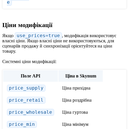
e
Ціни модифікації
Якщо
use_prices=true
, модифікація використовує
власні ціни. Якщо власні ціни не використовуються, для
сценаріїв продажу й синхронізації орієнтуйтеся на ціни
товару.
Системні ціни модифікації:
Поле API
Ціна в Skynum
price_supply
Ціна прихідна
price_retail
Ціна роздрібна
price_wholesale
Ціна гуртова
price_min
Ціна мінімум