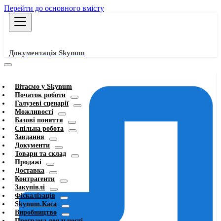
Перейти до основного вмісту
Документація Skynum
Вітаємо у Skynum
Початок роботи
Галузеві сценарії
Можливості
Базові поняття
Спільна робота
Завдання
Документи
Товари та склад
Продажі
Доставка
Контрагенти
Закупівлі
Фіскалізація
Skynum.Каса
Виробництво
Програма лояльності