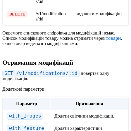
s/
:id
/v1/modification
видалити модифікацію
DELETE
s/
:id
Окремого спискового endpoint-а для модифікацій немає.
Список модифікацій товару можна отримати через
товари
,
якщо товар ведеться з модифікаціями.
Отримання модифікації
GET /v1/modifications/:id
повертає одну
модифікацію.
Додаткові параметри:
Параметр
Призначення
with_images
Додати світлини модифікації.
with_feature
Додати характеристики