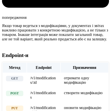
попередження
Якщо товар ведеться з модифікаціями, у документах і звітах
важливо працювати з конкретною модифікацією, а не тільки з
товаром. Інакше інтеграція може показати загальний товар,
але не той варіант, який реально продається або є на залишку.
Endpoint-и
Метод
Endpoint
Призначення
/v1/modification
отримати одну
GET
s/
:id
модифікацію
/v1/modification
створити модифікацію
POST
s
/v1/modification
оновити модифікацію
PUT