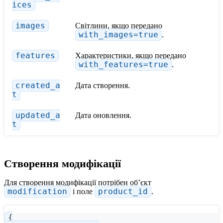
ices
images
Світлини, якщо передано
with_images=true
.
features
Характеристики, якщо передано
with_features=true
.
created_a
Дата створення.
t
updated_a
Дата оновлення.
t
Створення модифікації
Для створення модифікації потрібен обʼєкт
modification
і поле
product_id
.
{