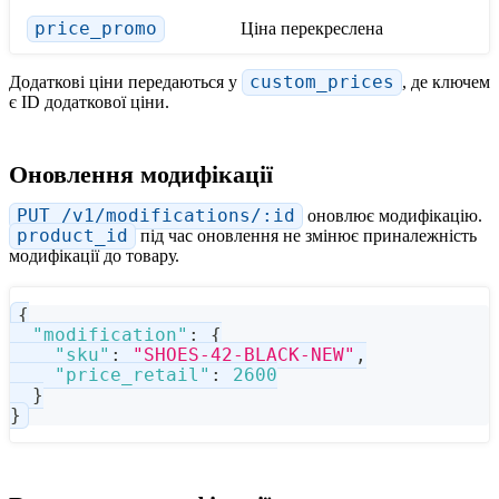
price_promo
Ціна перекреслена
Додаткові ціни передаються у
custom_prices
, де ключем
є ID додаткової ціни.
Оновлення модифікації
PUT /v1/modifications/:id
оновлює модифікацію.
product_id
під час оновлення не змінює приналежність
модифікації до товару.
{
"modification"
:
{
"sku"
:
"SHOES-42-BLACK-NEW"
,
"price_retail"
:
2600
}
}