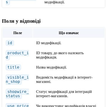
s
модифікації.
Поля у відповіді
Поле
Що означає
id
ID модифікації.
product_i
ID товару, до якого належить
d
модифікація.
title
Назва модифікації.
visible_i
Видимість модифікації в інтернет-
n_shop
магазині.
shopwire_
Статус модифікації для інтеграцій
status
інтернет-магазинів.
use_price
Чи використовує модифікація власні