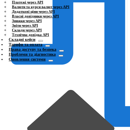
Платежі через API
Валюти та курси валют через API
Додаткові ціни через API
Власні довідники через API
Знижки через API
Звіти через API
Склади через API
Технічна довідка API
Складні кейси
Тарифи та оплата
Права доступу та безпека
Проблеми та діагностика
Оновлення системи