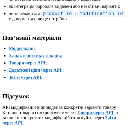
як інтеграція обробляє видалені або неактивні варіанти;
чи передаються
product_id
і
modification_id
у документах, де це потрібно.
Повʼязані матеріали
Модифікації
;
Характеристики товарів
;
Товари через API
;
Додаткові ціни через API
;
Звіти через API
.
Підсумок
API модифікацій відповідає за конкретні варіанти товару.
Каталог товарів синхронізуйте через
Товари через API
, а
залишки конкретних модифікацій отримуйте через
Звіти
через API
.