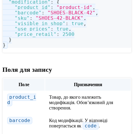
"modification"
:
{
"product_id"
:
"product-id"
,
"barcode"
:
"SHOES-BLACK-42"
,
"sku"
:
"SHOES-42-BLACK"
,
"visible_in_shop"
:
true
,
"use_prices"
:
true
,
"price_retail"
:
2500
}
}
Поля для запису
Поле
Призначення
product_i
Товар, до якого належить
d
модифікація. Обовʼязковий для
створення.
barcode
Код модифікації. У відповіді
повертається як
code
.