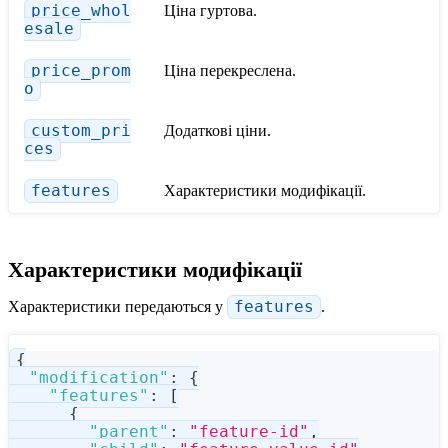
price_whol
Ціна гуртова.
esale
price_prom
Ціна перекреслена.
o
custom_pri
Додаткові ціни.
ces
features
Характеристики модифікації.
Характеристики модифікації
Характеристики передаються у
features
.
{
"modification"
:
{
"features"
:
[
{
"parent"
:
"feature-id"
,