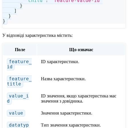
"child"
:
"feature-value-id"
}
]
}
}
У відповіді характеристика містить:
Поле
Що означає
feature_
ID характеристики.
id
feature_
Назва характеристики.
title
value_i
ID значення, якщо характеристика має
d
значення з довідника.
value
Значення характеристики.
datatyp
Тип значення характеристики.