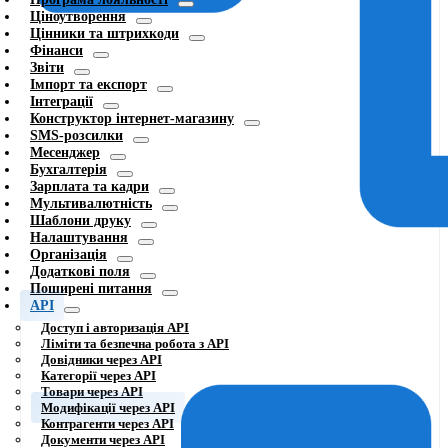
Ціноутворення
Цінники та штрихкоди
Фінанси
Звіти
Імпорт та експорт
Інтеграції
Конструктор інтернет-магазину
SMS-розсилки
Месенджер
Бухгалтерія
Зарплата та кадри
Мультивалютність
Шаблони друку
Налаштування
Організація
Додаткові поля
Поширені питання
API
Доступ і авторизація API
Ліміти та безпечна робота з API
Довідники через API
Категорії через API
Товари через API
Модифікації через API
Контрагенти через API
Документи через API