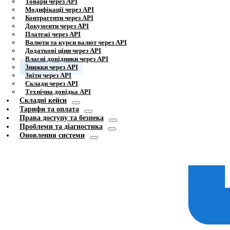
Товари через API
Модифікації через API
Контрагенти через API
Документи через API
Платежі через API
Валюти та курси валют через API
Додаткові ціни через API
Власні довідники через API
Знижки через API
Звіти через API
Склади через API
Технічна довідка API
Складні кейси
Тарифи та оплата
Права доступу та безпека
Проблеми та діагностика
Оновлення системи