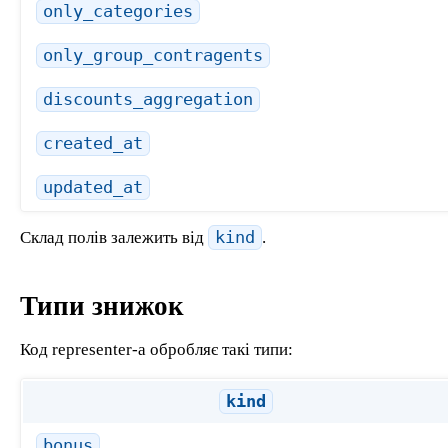
only_categories
only_group_contragents
discounts_aggregation
created_at
updated_at
Склад полів залежить від
kind
.
Типи знижок
Код representer-а обробляє такі типи:
kind
bonus