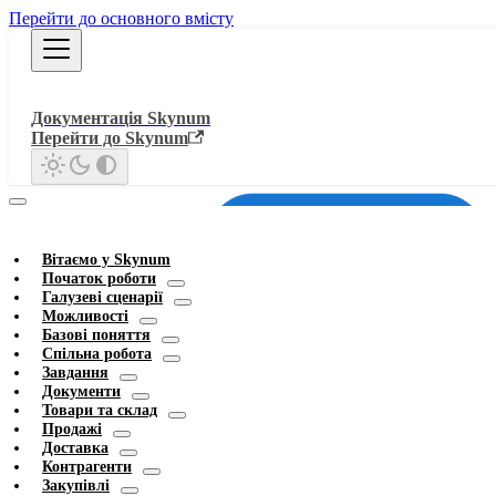
Перейти до основного вмісту
Документація Skynum
Перейти до Skynum
Вітаємо у Skynum
Початок роботи
Галузеві сценарії
Можливості
Базові поняття
Спільна робота
Завдання
Документи
Товари та склад
Продажі
Доставка
Контрагенти
Закупівлі