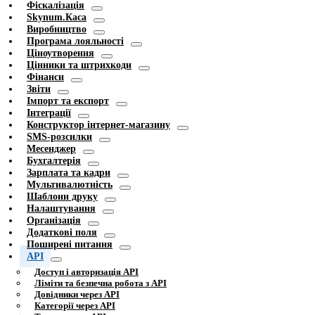
Фіскалізація
Skynum.Каса
Виробництво
Програма лояльності
Ціноутворення
Цінники та штрихкоди
Фінанси
Звіти
Імпорт та експорт
Інтеграції
Конструктор інтернет-магазину
SMS-розсилки
Месенджер
Бухгалтерія
Зарплата та кадри
Мультивалютність
Шаблони друку
Налаштування
Організація
Додаткові поля
Поширені питання
API
Доступ і авторизація API
Ліміти та безпечна робота з API
Довідники через API
Категорії через API