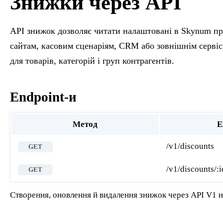
Знижки через API
API знижок дозволяє читати налаштовані в Skynum пра
сайтам, касовим сценаріям, CRM або зовнішнім сервіса
для товарів, категорій і груп контрагентів.
Endpoint-и
Метод
E
/v1/discounts
GET
/v1/discounts/
:i
GET
Створення, оновлення й видалення знижок через API V1 н