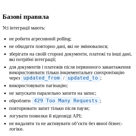
Базові правила
Усі інтеграції мають:
не робити агресивний polling;
не обходити повторно дані, які не змінювалися;
зберігати на своїй стороні документи, платежі та інші дані,
які потрібні інтеграції;
для документів і платежів після первинного завантаження
використовувати тільки інкрементальну синхронізацію
через
updated_from
/
updated_to
;
використовувати пагінацію;
не запускати паралельно запити на запис;
обробляти
429 Too Many Requests
;
повторювати запит тільки після паузи;
логувати помилки й відповіді API;
не видаляти та не активувати обʼєкти без явної бізнес-
логіки.