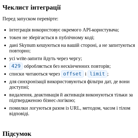
Чеклист інтеграції
Перед запуском перевірте:
інтеграція використовує окремого API-користувача;
токен не зберігається в публічному коді;
дані Skynum кешуються на вашій стороні, а не запитуються
повторно;
усі write-запити йдуть через чергу;
429
обробляється без нескінченних повторів;
списки читаються через
offset
і
limit
;
для синхронізації використовуються фільтри дат, де вони
доступні;
видалення, деактивація й активація виконуються тільки за
підтвердженою бізнес-логікою;
помилки логуються разом із URL, методом, часом і тілом
відповіді.
Підсумок