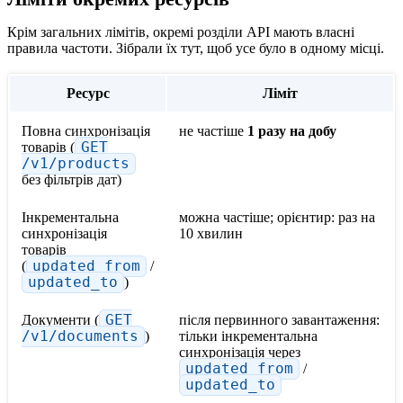
Крім загальних лімітів, окремі розділи API мають власні
правила частоти. Зібрали їх тут, щоб усе було в одному місці.
Ресурс
Ліміт
Повна синхронізація
не частіше
1 разу на добу
товарів (
GET
/v1/products
без фільтрів дат)
Інкрементальна
можна частіше; орієнтир: раз на
синхронізація
10 хвилин
товарів
(
updated_from
/
updated_to
)
Документи (
GET
після первинного завантаження:
/v1/documents
)
тільки інкрементальна
синхронізація через
updated_from
/
updated_to