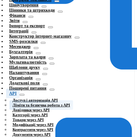
Ціноутворення
Цінники та штрихкоди
Фінанси
Звіти
Імпорт та експорт
Інтеграції
Конструктор інтернет-магазину
SMS-розсилки
Месенджер
Бухгалтерія
Зарплата та кадри
Мультивалютність
Шаблони друку
Налаштування
Організація
Додаткові поля
Поширені питання
API
Доступ і авторизація API
Ліміти та безпечна робота з API
Довідники через API
Категорії через API
Товари через API
Модифікації через API
Контрагенти через API
Документи через API