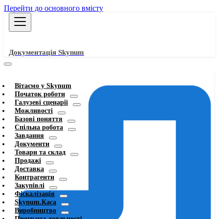
Перейти до основного вмісту
Документація Skynum
Вітаємо у Skynum
Початок роботи
Галузеві сценарії
Можливості
Базові поняття
Спільна робота
Завдання
Документи
Товари та склад
Продажі
Доставка
Контрагенти
Закупівлі
Фіскалізація
Skynum.Каса
Виробництво
Програма лояльності