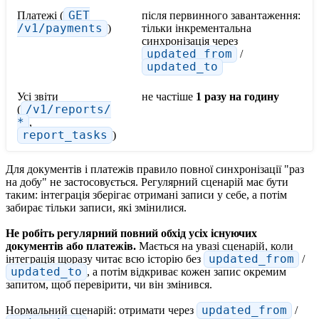
Платежі (
GET
після первинного завантаження:
/v1/payments
)
тільки інкрементальна
синхронізація через
updated_from
/
updated_to
Усі звіти
не частіше
1 разу на годину
(
/v1/reports/
*
,
report_tasks
)
Для документів і платежів правило повної синхронізації "раз
на добу" не застосовується. Регулярний сценарій має бути
таким: інтеграція зберігає отримані записи у себе, а потім
забирає тільки записи, які змінилися.
Не робіть регулярний повний обхід усіх існуючих
документів або платежів.
Мається на увазі сценарій, коли
інтеграція щоразу читає всю історію без
updated_from
/
updated_to
, а потім відкриває кожен запис окремим
запитом, щоб перевірити, чи він змінився.
Нормальний сценарій: отримати через
updated_from
/