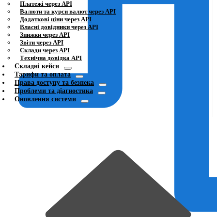
Платежі через API
Валюти та курси валют через API
Додаткові ціни через API
Власні довідники через API
Знижки через API
Звіти через API
Склади через API
Технічна довідка API
Складні кейси
Тарифи та оплата
Права доступу та безпека
Проблеми та діагностика
Оновлення системи