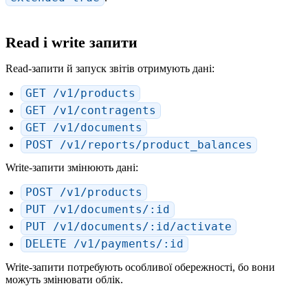
Read і write запити
Read-запити й запуск звітів отримують дані:
GET /v1/products
GET /v1/contragents
GET /v1/documents
POST /v1/reports/product_balances
Write-запити змінюють дані:
POST /v1/products
PUT /v1/documents/:id
PUT /v1/documents/:id/activate
DELETE /v1/payments/:id
Write-запити потребують особливої обережності, бо вони
можуть змінювати облік.