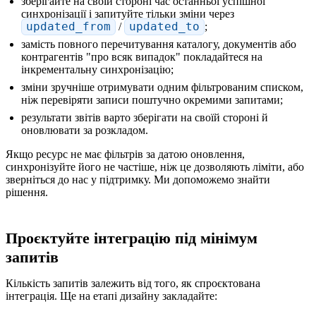
зберігайте на своїй стороні час останньої успішної
синхронізації і запитуйте тільки зміни через
updated_from
/
updated_to
;
замість повного перечитування каталогу, документів або
контрагентів "про всяк випадок" покладайтеся на
інкрементальну синхронізацію;
зміни зручніше отримувати одним фільтрованим списком,
ніж перевіряти записи поштучно окремими запитами;
результати звітів варто зберігати на своїй стороні й
оновлювати за розкладом.
Якщо ресурс не має фільтрів за датою оновлення,
синхронізуйте його не частіше, ніж це дозволяють ліміти, або
зверніться до нас у підтримку. Ми допоможемо знайти
рішення.
Проєктуйте інтеграцію під мінімум
запитів
Кількість запитів залежить від того, як спроєктована
інтеграція. Ще на етапі дизайну закладайте: