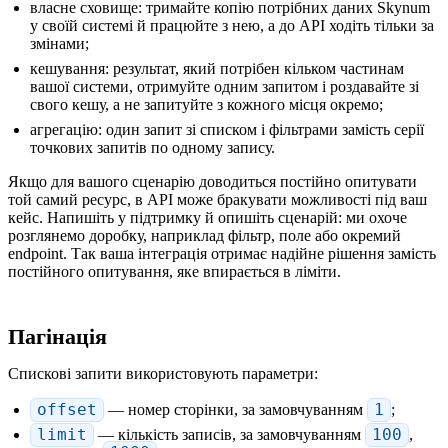
власне сховище: тримайте копію потрібних даних Skynum
у своїй системі й працюйте з нею, а до API ходіть тільки за
змінами;
кешування: результат, який потрібен кільком частинам
вашої системи, отримуйте одним запитом і роздавайте зі
свого кешу, а не запитуйте з кожного місця окремо;
агрегацію: один запит зі списком і фільтрами замість серії
точкових запитів по одному запису.
Якщо для вашого сценарію доводиться постійно опитувати
той самий ресурс, в API може бракувати можливості під ваш
кейс. Напишіть у підтримку й опишіть сценарій: ми охоче
розглянемо доробку, наприклад фільтр, поле або окремий
endpoint. Так ваша інтеграція отримає надійне рішення замість
постійного опитування, яке впирається в ліміти.
Пагінація
Спискові запити використовують параметри:
offset
— номер сторінки, за замовчуванням
1
;
limit
— кількість записів, за замовчуванням
100
,