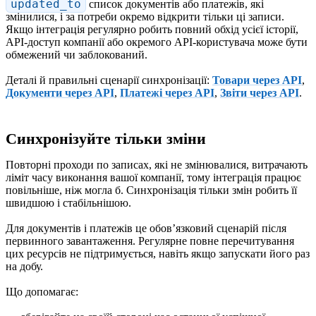
updated_to
список документів або платежів, які
змінилися, і за потреби окремо відкрити тільки ці записи.
Якщо інтеграція регулярно робить повний обхід усієї історії,
API-доступ компанії або окремого API-користувача може бути
обмежений чи заблокований.
Деталі й правильні сценарії синхронізації:
Товари через API
,
Документи через API
,
Платежі через API
,
Звіти через API
.
Синхронізуйте тільки зміни
Повторні проходи по записах, які не змінювалися, витрачають
ліміт часу виконання вашої компанії, тому інтеграція працює
повільніше, ніж могла б. Синхронізація тільки змін робить її
швидшою і стабільнішою.
Для документів і платежів це обовʼязковий сценарій після
первинного завантаження. Регулярне повне перечитування
цих ресурсів не підтримується, навіть якщо запускати його раз
на добу.
Що допомагає: