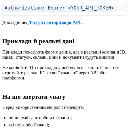
Authorization: Bearer <YOUR_API_TOKEN>
Докладніше:
Доступ і авторизація API
.
Приклади й реальні дані
Приклади показують форму даних, але в реальній компанії ID,
назви, статуси, склади, ціни й документи будуть іншими.
Не копіюйте ID з прикладів у робочу інтеграцію. Спочатку
отримайте реальні ID зі своєї компанії через API або з
платформи.
На що звертати увагу
Перед використанням endpoint перевірте:
чи це read-запит або write-запит;
які поля обовʼязкові;