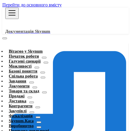
Перейти до основного вмісту
Документація Skynum
Вітаємо у Skynum
Початок роботи
Галузеві сценарії
Можливості
Базові поняття
Спільна робота
Завдання
Документи
Товари та склад
Продажі
Доставка
Контрагенти
Закупівлі
Фіскалізація
Skynum.Каса
Виробництво
Програма лояльності