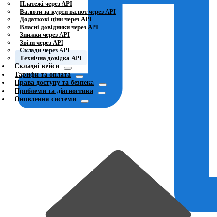
Платежі через API
Валюти та курси валют через API
Додаткові ціни через API
Власні довідники через API
Знижки через API
Звіти через API
Склади через API
Технічна довідка API
Складні кейси
Тарифи та оплата
Права доступу та безпека
Проблеми та діагностика
Оновлення системи