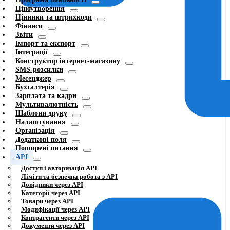
Ціноутворення
Цінники та штрихкоди
Фінанси
Звіти
Імпорт та експорт
Інтеграції
Конструктор інтернет-магазину
SMS-розсилки
Месенджер
Бухгалтерія
Зарплата та кадри
Мультивалютність
Шаблони друку
Налаштування
Організація
Додаткові поля
Поширені питання
API
Доступ і авторизація API
Ліміти та безпечна робота з API
Довідники через API
Категорії через API
Товари через API
Модифікації через API
Контрагенти через API
Документи через API