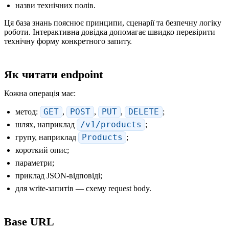
назви технічних полів.
Ця база знань пояснює принципи, сценарії та безпечну логіку
роботи. Інтерактивна довідка допомагає швидко перевірити
технічну форму конкретного запиту.
Як читати endpoint
Кожна операція має:
метод:
GET
,
POST
,
PUT
,
DELETE
;
шлях, наприклад
/v1/products
;
групу, наприклад
Products
;
короткий опис;
параметри;
приклад JSON-відповіді;
для write-запитів — схему request body.
Base URL