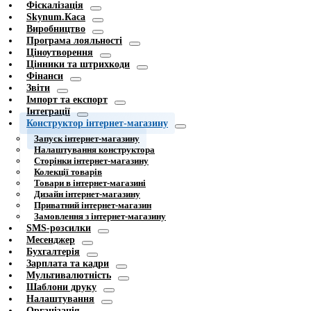
Фіскалізація
Skynum.Каса
Виробництво
Програма лояльності
Ціноутворення
Цінники та штрихкоди
Фінанси
Звіти
Імпорт та експорт
Інтеграції
Конструктор інтернет-магазину
Запуск інтернет-магазину
Налаштування конструктора
Сторінки інтернет-магазину
Колекції товарів
Товари в інтернет-магазині
Дизайн інтернет-магазину
Приватний інтернет-магазин
Замовлення з інтернет-магазину
SMS-розсилки
Месенджер
Бухгалтерія
Зарплата та кадри
Мультивалютність
Шаблони друку
Налаштування
Організація