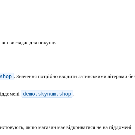
к він виглядає для покупця.
shop
. Значення потрібно вводити латинськими літерами бе
піддомені
demo.skynum.shop
.
ристовують, якщо магазин має відкриватися не на піддомені