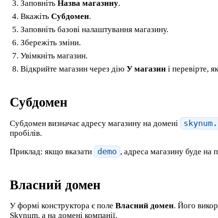
Заповніть
Назва магазину
.
Вкажіть
Субдомен
.
Заповніть базові налаштування магазину.
Збережіть зміни.
Увімкніть магазин.
Відкрийте магазин через дію
У магазин
і перевірте, я
Субдомен
Субдомен визначає адресу магазину на домені
skynum.
пробілів.
Приклад: якщо вказати
demo
, адреса магазину буде на 
Власний домен
У формі конструктора є поле
Власний домен
. Його вико
Skynum, а на домені компанії.