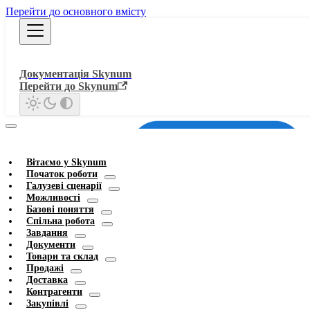
Перейти до основного вмісту
Документація Skynum
Перейти до Skynum
Вітаємо у Skynum
Початок роботи
Галузеві сценарії
Можливості
Базові поняття
Спільна робота
Завдання
Документи
Товари та склад
Продажі
Доставка
Контрагенти
Закупівлі