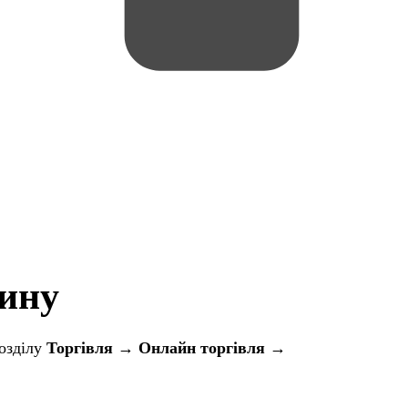
зину
розділу
Торгівля → Онлайн торгівля →