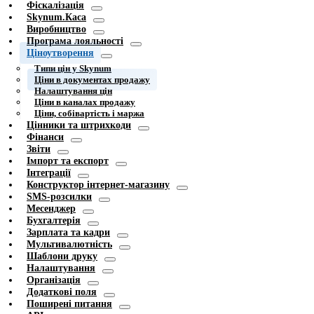
Фіскалізація
Skynum.Каса
Виробництво
Програма лояльності
Ціноутворення
Типи цін у Skynum
Ціни в документах продажу
Налаштування цін
Ціни в каналах продажу
Ціни, собівартість і маржа
Цінники та штрихкоди
Фінанси
Звіти
Імпорт та експорт
Інтеграції
Конструктор інтернет-магазину
SMS-розсилки
Месенджер
Бухгалтерія
Зарплата та кадри
Мультивалютність
Шаблони друку
Налаштування
Організація
Додаткові поля
Поширені питання