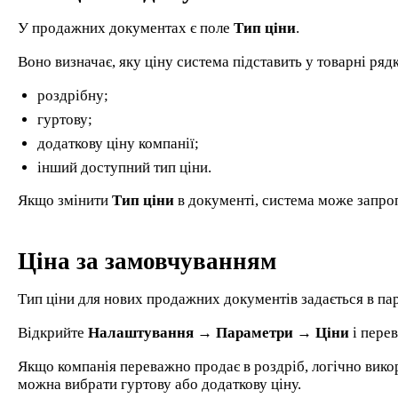
У продажних документах є поле
Тип ціни
.
Воно визначає, яку ціну система підставить у товарні ряд
роздрібну;
гуртову;
додаткову ціну компанії;
інший доступний тип ціни.
Якщо змінити
Тип ціни
в документі, система може запроп
Ціна за замовчуванням
Тип ціни для нових продажних документів задається в па
Відкрийте
Налаштування → Параметри → Ціни
і пере
Якщо компанія переважно продає в роздріб, логічно вико
можна вибрати гуртову або додаткову ціну.