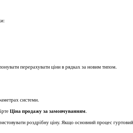
ки:
онувати перерахувати ціни в рядках за новим типом.
раметрах системи.
вірте
Ціна продажу за замовчуванням
.
ристовувати роздрібну ціну. Якщо основний процес гуртовий