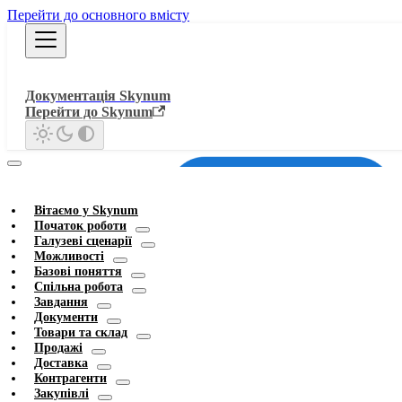
Перейти до основного вмісту
Документація Skynum
Перейти до Skynum
Вітаємо у Skynum
Початок роботи
Галузеві сценарії
Можливості
Базові поняття
Спільна робота
Завдання
Документи
Товари та склад
Продажі
Доставка
Контрагенти
Закупівлі