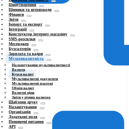
Ціноутворення
Цінники та штрихкоди
Фінанси
Звіти
Імпорт та експорт
Інтеграції
Конструктор інтернет-магазину
SMS-розсилки
Месенджер
Бухгалтерія
Зарплата та кадри
Мультивалютність
Налаштування мультивалютності
Валюти
Курси валют
Мультивалютні документи
Мультивалютні платежі
Обмін валют
Валютні ціни
Звіти у різних валютах
Шаблони друку
Налаштування
Організація
Додаткові поля
Поширені питання
API