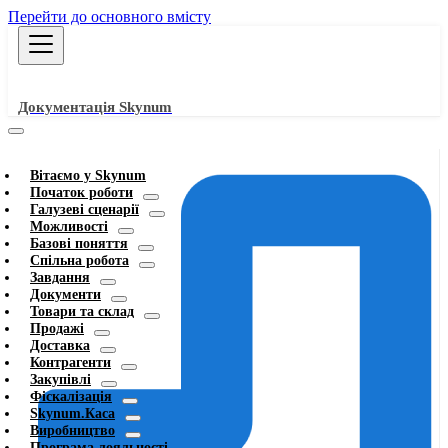
Перейти до основного вмісту
Документація Skynum
Вітаємо у Skynum
Початок роботи
Галузеві сценарії
Можливості
Базові поняття
Спільна робота
Завдання
Документи
Товари та склад
Продажі
Доставка
Контрагенти
Закупівлі
Фіскалізація
Skynum.Каса
Виробництво
Програма лояльності