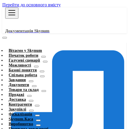
Перейти до основного вмісту
Документація Skynum
Вітаємо у Skynum
Початок роботи
Галузеві сценарії
Можливості
Базові поняття
Спільна робота
Завдання
Документи
Товари та склад
Продажі
Доставка
Контрагенти
Закупівлі
Фіскалізація
Skynum.Каса
Виробництво
Програма лояльності