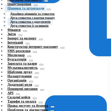
Ціноутворення
Цінники та штрихкоди
Дизайнер цінників та етикеток
Друк етикеток з картки товару
Друк етикеток з документів
Друк етикеток із залишків
Фінанси
Звіти
Імпорт та експорт
Інтеграції
Конструктор інтернет-магазину
SMS-розсилки
Месенджер
Бухгалтерія
Зарплата та кадри
Мультивалютність
Шаблони друку
Налаштування
Організація
Додаткові поля
Поширені питання
API
Складні кейси
Тарифи та оплата
Права доступу та безпека
Проблеми та діагностика